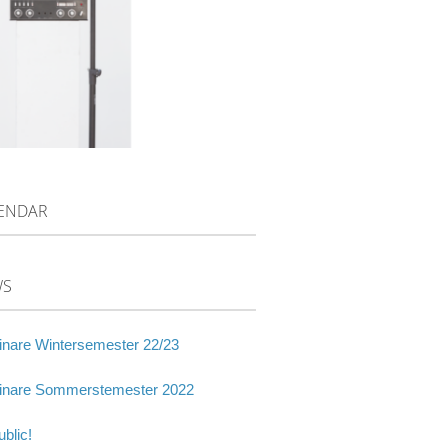
ENDAR
WS
nare Wintersemester 22/23
nare Sommerstemester 2022
blic!