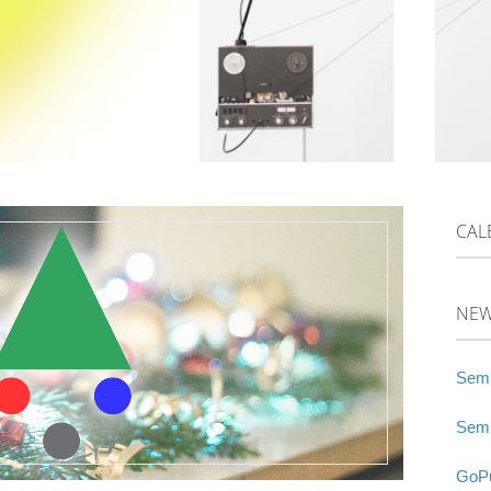
CAL
NE
Semi
Semi
GoPu