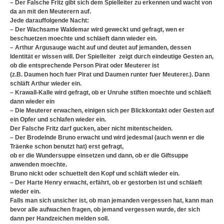
– Der Falsche Fritz gibt sich dem Spielleiter zu erkennen und wacht von
da an mit den Meuterern auf.
Jede darauffolgende Nacht:
– Der Wachsame Waldemar wird geweckt und gefragt, wen er
beschuetzen moechte und schläeft dann wieder ein.
– Arthur Argusauge wacht auf und deutet auf jemanden, dessen
Identität er wissen will. Der Spielleiter zeigt durch eindeutige Gesten an,
ob die entsprechende Person Pirat oder Meuterer ist
(z.B. Daumen hoch fuer Pirat und Daumen runter fuer Meuterer.). Dann
schläft Arthur wieder ein.
– Krawall-Kalle wird gefragt, ob er Unruhe stiften moechte und schläeft
dann wieder ein
– Die Meuterer erwachen, einigen sich per Blickkontakt oder Gesten auf
ein Opfer und schlafen wieder ein.
Der Falsche Fritz darf gucken, aber nicht mitentscheiden.
– Der Brodelnde Bruno erwacht und wird jedesmal (auch wenn er die
Träenke schon benutzt hat) erst gefragt,
ob er die Wundersuppe einsetzen und dann, ob er die Giftsuppe
anwenden moechte.
Bruno nickt oder schuettelt den Kopf und schläft wieder ein.
– Der Harte Henry erwacht, erfährt, ob er gestorben ist und schläeft
wieder ein.
Falls man sich unsicher ist, ob man jemanden vergessen hat, kann man
bevor alle aufwachen fragen, ob jemand vergessen wurde, der sich
dann per Handzeichen melden soll.