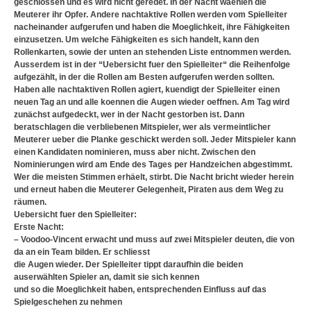
geschlossen und es wird nicht geredet. In der Nacht wäehlen die
Meuterer ihr Opfer. Andere nachtaktive Rollen werden vom Spielleiter
nacheinander aufgerufen und haben die Moeglichkeit, ihre Fähigkeiten
einzusetzen. Um welche Fähigkeiten es sich handelt, kann den
Rollenkarten, sowie der unten an stehenden Liste entnommen werden.
Ausserdem ist in der “Uebersicht fuer den Spielleiter“ die Reihenfolge
aufgezählt, in der die Rollen am Besten aufgerufen werden sollten.
Haben alle nachtaktiven Rollen agiert, kuendigt der Spielleiter einen
neuen Tag an und alle koennen die Augen wieder oeffnen. Am Tag wird
zunächst aufgedeckt, wer in der Nacht gestorben ist. Dann
beratschlagen die verbliebenen Mitspieler, wer als vermeintlicher
Meuterer ueber die Planke geschickt werden soll. Jeder Mitspieler kann
einen Kandidaten nominieren, muss aber nicht. Zwischen den
Nominierungen wird am Ende des Tages per Handzeichen abgestimmt.
Wer die meisten Stimmen erhäelt, stirbt. Die Nacht bricht wieder herein
und erneut haben die Meuterer Gelegenheit, Piraten aus dem Weg zu
räumen.
Uebersicht fuer den Spielleiter:
Erste Nacht:
– Voodoo-Vincent erwacht und muss auf zwei Mitspieler deuten, die von
da an ein Team bilden. Er schliesst
die Augen wieder. Der Spielleiter tippt daraufhin die beiden
auserwählten Spieler an, damit sie sich kennen
und so die Moeglichkeit haben, entsprechenden Einfluss auf das
Spielgeschehen zu nehmen