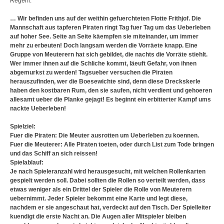
Regeln:
… Wir befinden uns auf der weithin gefuerchteten Flotte Frithjof. Die
Mannschaft aus tapferen Piraten ringt Tag fuer Tag um das Ueberleben
auf hoher See. Seite an Seite käempfen sie miteinander, um immer
mehr zu erbeuten! Doch langsam werden die Vorräete knapp. Eine
Gruppe von Meuterern hat sich gebildet, die nachts die Vorräte stiehlt.
Wer immer ihnen auf die Schliche kommt, läeuft Gefahr, von ihnen
abgemurkst zu werden! Tagsueber versuchen die Piraten
herauszufinden, wer die Boesewichte sind, denn diese Dreckskerle
haben den kostbaren Rum, den sie saufen, nicht verdient und gehoeren
allesamt ueber die Planke gejagt! Es beginnt ein erbitterter Kampf ums
nackte Ueberleben!
Spielziel:
Fuer die Piraten: Die Meuter ausrotten um Ueberleben zu koennen.
Fuer die Meuterer: Alle Piraten toeten, oder durch List zum Tode bringen
und das Schiff an sich reissen!
Spielablauf:
Je nach Spieleranzahl wird herausgesucht, mit welchen Rollenkarten
gespielt werden soll. Dabei sollten die Rollen so verteilt werden, dass
etwas weniger als ein Drittel der Spieler die Rolle von Meuterern
uebernimmt. Jeder Spieler bekommt eine Karte und legt diese,
nachdem er sie angeschaut hat, verdeckt auf den Tisch. Der Spielleiter
kuendigt die erste Nacht an. Die Augen aller Mitspieler bleiben