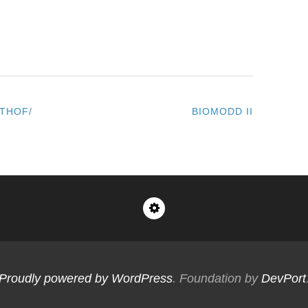
THOF/
BIOMODD II
Impressum
Proudly powered by WordPress
. Foundation by
DevPort