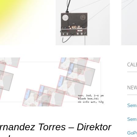
CAL
NE
Semi
Semi
rnandez Torres – Direktor
GoPu