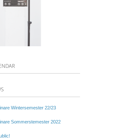
ENDAR
WS
nare Wintersemester 22/23
nare Sommerstemester 2022
blic!