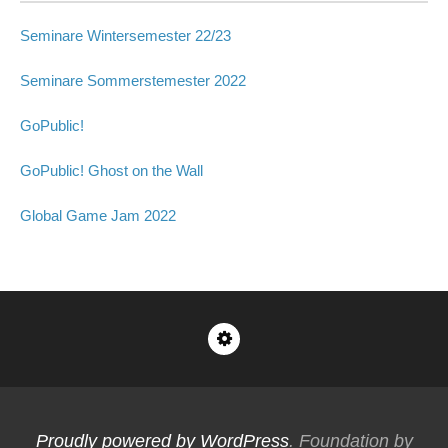
Seminare Wintersemester 22/23
Seminare Sommerstemester 2022
GoPublic!
GoPublic! Ghost on the Wall
Global Game Jam 2022
Impressum
Proudly powered by WordPress
. Foundation by