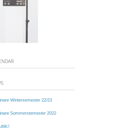
ENDAR
WS
nare Wintersemester 22/23
nare Sommerstemester 2022
blic!