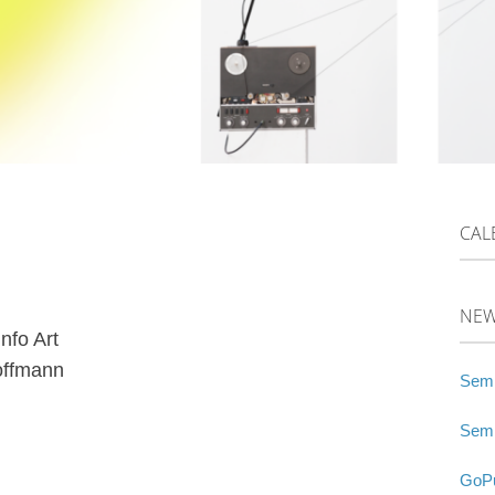
CAL
NE
nfo Art
Hoffmann
Semi
Semi
GoPu