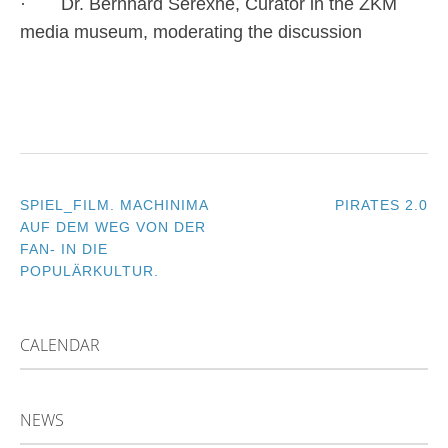
· Dr. Bernhard Serexhe, Curator in the ZKM
media museum, moderating the discussion
SPIEL_FILM. MACHINIMA
PIRATES 2.0
POST
AUF DEM WEG VON DER
FAN- IN DIE
NAVIGATION
POPULÄRKULTUR.
CALENDAR
NEWS