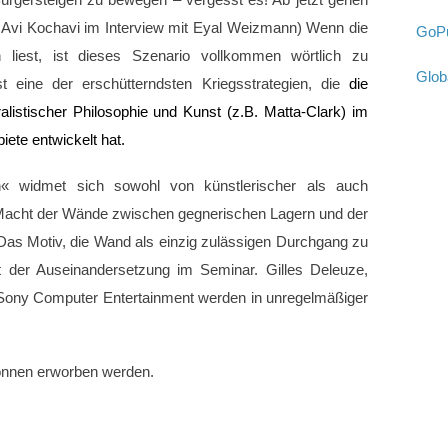
ürgersteigen zu bewegen – vergesst es! Ab jetzt gehen
l Avi Kochavi im Interview mit Eyal Weizmann) Wenn die
GoPu
en liest, ist dieses Szenario vollkommen wörtlich zu
Glob
 eine der erschütterndsten Kriegsstrategien, die
die
alistischer Philosophie und Kunst (z.B. Matta-Clark) im
ete entwickelt hat.
widmet sich sowohl von künstlerischer als auch
n Macht der Wände zwischen gegnerischen Lagern und der
as Motiv, die Wand als einzig zulässigen Durchgang zu
ent der Auseinandersetzung im Seminar. Gilles Deleuze,
e Sony Computer Entertainment werden in unregelmäßiger
können erworben werden.