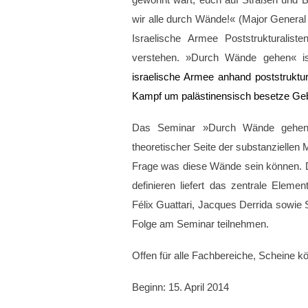
gewohnt wart, euch auf Straßen und B
wir alle durch Wände!« (Major Genera
Israelische Armee Poststrukturalist
verstehen. »Durch Wände gehen« ist
israelische Armee anhand poststruktur
Kampf um palästinensisch besetze Gebi
Das Seminar »Durch Wände gehen« 
theoretischer Seite der substanzielle
Frage was diese Wände sein können. D
definieren liefert das zentrale Elem
Félix Guattari, Jacques Derrida sowi
Folge am Seminar teilnehmen.
Offen für alle Fachbereiche, Scheine 
Beginn: 15. April 2014