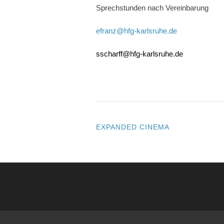
Sprechstunden nach Vereinbarung
efranz@hfg-karlsruhe.de
sscharff@hfg-karlsruhe.de
EXPANDED CINEMA
POST
NAVIGATION