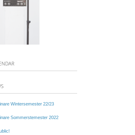
ENDAR
WS
nare Wintersemester 22/23
nare Sommerstemester 2022
blic!