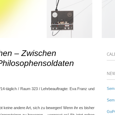
en – Zwischen
CAL
Philosophensoldaten
NE
Semi
/14-täglich / Raum 323 /
Lehrbeauftragte: Eva Franz und
Semi
ibt keine andere Art, sich zu bewegen! Wenn ihr es bisher
GoPu