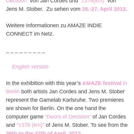
Decision”
von Jan Cordes und
“1378(km)”
von
Jens M. Stober. Zu sehen vom
26.-27. April 2012
.
Weitere Informationen zu AMAZE INDIE
CONNECT im Netz.
_ _ _ _ _ _ _ _ _
English version
In the exhibition with this year’s
AMAZE festival
in
Berlin
both artists Jan Cordes and Jens M. Stober
represent the Gamelab Karlsruhe. Two premieres
are shown for Berlin. On the one hand the
computer game
“Doors of Decision”
of Jan Cordes
and
“1378 (km)”
of Jens M. Stober. To see from the
26th to the 27th of April, 2012
.