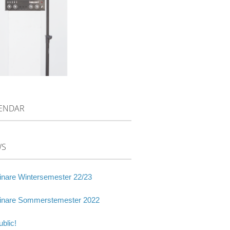
ENDAR
WS
nare Wintersemester 22/23
nare Sommerstemester 2022
blic!