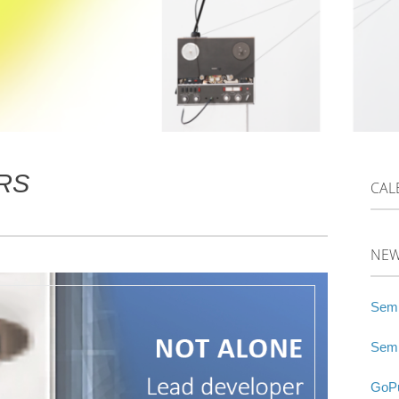
RS
CAL
NE
Semi
Semi
GoPu