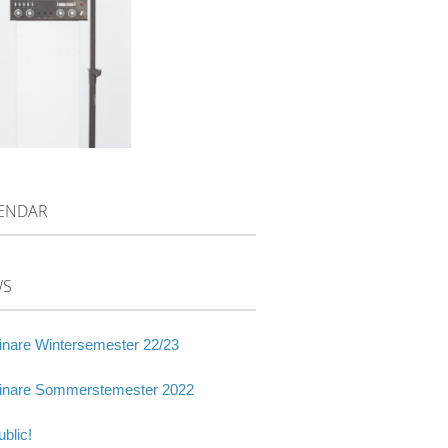
ENDAR
WS
nare Wintersemester 22/23
nare Sommerstemester 2022
blic!