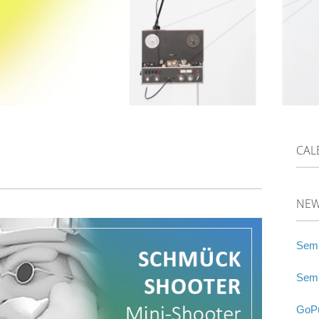
CAL
NE
Semi
Semi
GoPu