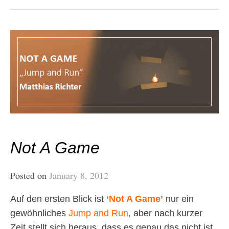
Not A Game
Posted on
January 8, 2012
Auf den ersten Blick ist
‘Not A Game’
nur ein
gewöhnliches
Jump and Run
, aber nach kurzer
Zeit stellt sich heraus, dass es genau das nicht ist.