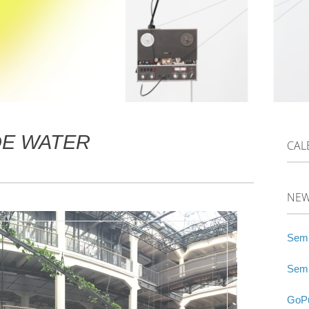
DE WATER
CAL
NE
Semi
Semi
GoPu