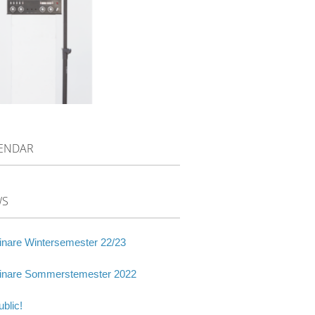
ENDAR
WS
nare Wintersemester 22/23
nare Sommerstemester 2022
blic!